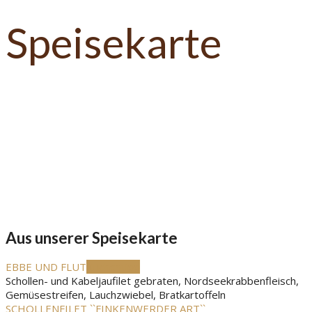
Speisekarte
Fischerstuben's
Spezialitäten
Aus unserer
Speisekarte
EBBE UND FLUT
Küchentipp
Schollen- und Kabeljaufilet gebraten, Nordseekrabbenfleisch,
Gemüsestreifen, Lauchzwiebel, Bratkartoffeln
SCHOLLENFILET ``FINKENWERDER ART``