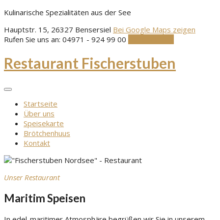
Skip
Kulinarische Spezialitäten aus der See
to
Hauptstr. 15, 26327 Bensersiel
Bei Google Maps zeigen
content
Rufen Sie uns an:
04971 - 924 99 00
Reservierung
Restaurant Fischerstuben
Startseite
Über uns
Speisekarte
Brötchenhuus
Kontakt
Unser Restaurant
Maritim Speisen
In edel-maritimer Atmosphäre begrüßen wir Sie in unserem